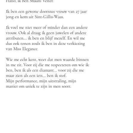
Hallo, ik ben Shauni Velter.
Ik ben een gewone doorsnee vrouw van 27 jaar
jong en kom uit Sint-Gillis-Waas.
Ik voel me niet meer of minder dan een andere
vrouw. Ook al draag ik geen juwelen of andere
attributen... ik ben en blijf mezelf. En wil me
dus ook tonen zoals ik ben in deze verkiezing
van Miss Elegance.
Wie me echt kent, weet dat men waarde binnen
in me zit. Voor zij die me respecteren om wie ik
ben, ben ik als een diamant... voor zij die me
maar zien als een iets... ben ik stof.
Mijn performance, mijn uitstraling, mijn
manier om uniek te zijn in men soort.